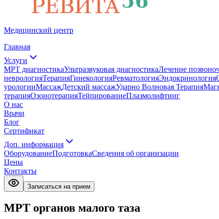
Главная
Услуги
МРТ диагностика
Ультразвуковая диагностика
Лечение позвоно
неврология
Терапия
Гинекология
Ревматология
Эндокринология
урологии
Массаж
Детский массаж
Ударно Волновая Терапия
Маг
терапия
Озонотерапия
Тейпирование
Плазмолифтинг
О нас
Врачи
Блог
Сертификат
Доп. информация
Оборудование
Подготовка
Сведения об организации
Цены
Контакты
Записаться на прием
МРТ органов малого таза