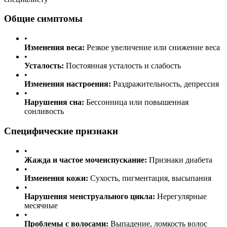
Общие симптомы
•
Изменения веса:
Резкое увеличение или снижение веса
•
Усталость:
Постоянная усталость и слабость
•
Изменения настроения:
Раздражительность, депрессия
•
Нарушения сна:
Бессонница или повышенная
сонливость
Специфические признаки
•
Жажда и частое мочеиспускание:
Признаки диабета
•
Изменения кожи:
Сухость, пигментация, высыпания
•
Нарушения менструального цикла:
Нерегулярные
месячные
•
Проблемы с волосами:
Выпадение, ломкость волос