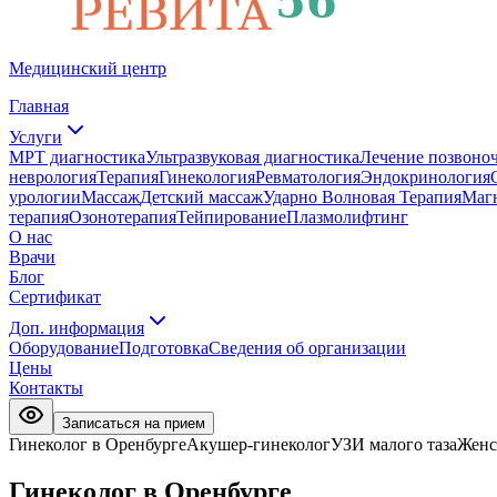
Главная
Услуги
МРТ диагностика
Ультразвуковая диагностика
Лечение позвоно
неврология
Терапия
Гинекология
Ревматология
Эндокринология
урологии
Массаж
Детский массаж
Ударно Волновая Терапия
Маг
терапия
Озонотерапия
Тейпирование
Плазмолифтинг
О нас
Врачи
Блог
Сертификат
Доп. информация
Оборудование
Подготовка
Сведения об организации
Цены
Контакты
Записаться на прием
Гинеколог в Оренбурге
Акушер-гинеколог
УЗИ малого таза
Женс
Гинеколог в Оренбурге