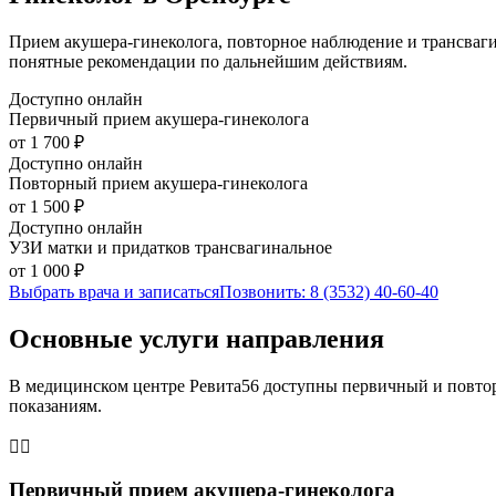
Прием акушера-гинеколога, повторное наблюдение и трансваги
понятные рекомендации по дальнейшим действиям.
Доступно онлайн
Первичный прием акушера-гинеколога
от 1 700 ₽
Доступно онлайн
Повторный прием акушера-гинеколога
от 1 500 ₽
Доступно онлайн
УЗИ матки и придатков трансвагинальное
от 1 000 ₽
Выбрать врача и записаться
Позвонить: 8 (3532) 40-60-40
Основные услуги направления
В медицинском центре Ревита56 доступны первичный и повторн
показаниям.
👩‍⚕️
Первичный прием акушера-гинеколога