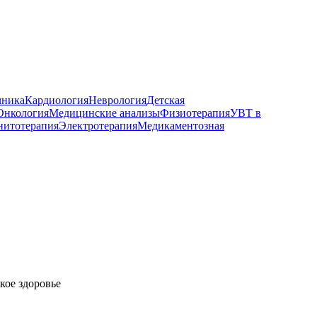
чника
Кардиология
Неврология
Детская
Онкология
Медицинские анализы
Физиотерапия
УВТ в
нитотерапия
Электротерапия
Медикаментозная
кое здоровье