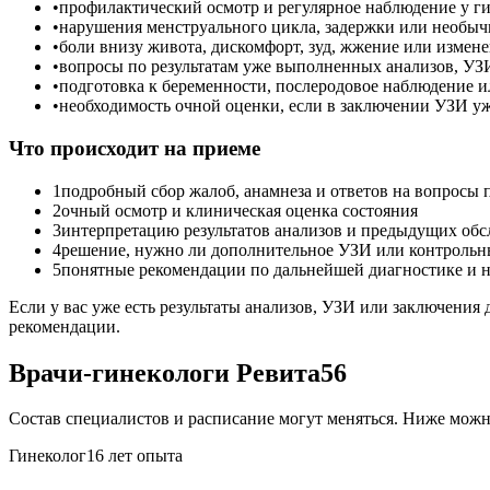
•
профилактический осмотр и регулярное наблюдение у г
•
нарушения менструального цикла, задержки или необы
•
боли внизу живота, дискомфорт, зуд, жжение или измен
•
вопросы по результатам уже выполненных анализов, УЗ
•
подготовка к беременности, послеродовое наблюдение 
•
необходимость очной оценки, если в заключении УЗИ уж
Что происходит на приеме
1
подробный сбор жалоб, анамнеза и ответов на вопросы
2
очный осмотр и клиническая оценка состояния
3
интерпретацию результатов анализов и предыдущих об
4
решение, нужно ли дополнительное УЗИ или контрольн
5
понятные рекомендации по дальнейшей диагностике и
Если у вас уже есть результаты анализов, УЗИ или заключения 
рекомендации.
Врачи-гинекологи Ревита56
Состав специалистов и расписание могут меняться. Ниже можн
Гинеколог
16 лет опыта