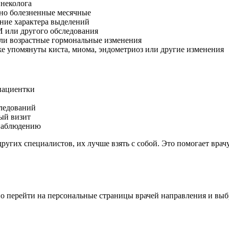
инеколога
чно болезненные месячные
ение характера выделений
И или другого обследования
или возрастные гормональные изменения
е упомянуты киста, миома, эндометриоз или другие изменения
 пациентки
следований
ый визит
 наблюдению
других специалистов, их лучше взять с собой. Это помогает вра
о перейти на персональные страницы врачей направления и выбр